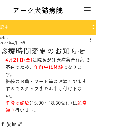
アーク犬猫病院
記事
ark-ah
2023年4月19日
診療時間変更のお知らせ
4月21日(金)
は院長が狂犬病集合注射で
不在のため、
午前中は休診
になりま
す。
継続のお薬・フード等はお渡しできま
すのでスタッフまでお申し付け下さ
い。
午後の診療
(15:00～18:30受付)は
通常
通り
行います。