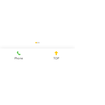
Phone
TOP
コメント
コメントを追加…
夏季臨時休診のお知らせ
７月の診療日の
です
です
アーク犬猫病院